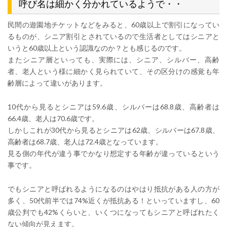
呼び名は細かく分かれているようで・・
民間の遊園地チケットなどをみると、60歳以上で割引になってい
るものが、シニア割引とされているので生活者としてはシニアと
いうと60歳以上という認識なのか？とも感じるのです。
またシニア層といっても、実際には、シニア、シルバー、高齢
者、老人という様に細かく見られていて、その区分けの感覚も年
齢層によって違いがあります。
10代から見るとシニアは59.6歳、シルバーは68.8歳、高齢者は
66.4歳、老人は70.6歳です。
しかしこれが30代から見るとシニアは62歳、シルバーは67.8歳、
高齢者は68.7歳、老人は72.4歳となっています。
見る側の年代が違う事でかなり想定する年齢が違っているという
事です。
でもシニアと呼ばれるようになるのはやはり抵抗がある人の方が
多く、50代前半では74%近くが抵抗ある！といっていますし、60
歳公判でも42%くらいと、いくつになってもシニアと呼ばれたく
ない傾向が見えます。