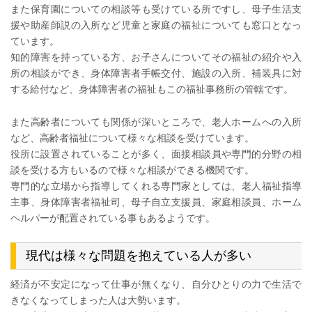
また保育園についての相談等も受けている所ですし、母子生活支
援や助産師説の入所など児童と家庭の福祉についても窓口となっ
ています。
知的障害を持っている方、お子さんについてその福祉の紹介や入
所の相談ができ、身体障害者手帳交付、施設の入所、補装具に対
する給付など、身体障害者の福祉もこの福祉事務所の管轄です。
また高齢者についても関係が深いところで、老人ホームへの入所
など、高齢者福祉について様々な相談を受けています。
役所に設置されていることが多く、面接相談員や専門的分野の相
談を受ける方もいるので様々な相談ができる機関です。
専門的な立場から指導してくれる専門家としては、老人福祉指導
主事、身体障害者福祉司、母子自立支援員、家庭相談員、ホーム
ヘルパーが配置されている事もあるようです。
現代は様々な問題を抱えている人が多い
経済が不安定になって仕事が無くなり、自分ひとりの力で生活で
きなくなってしまった人は大勢います。